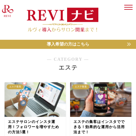
導入希望の方はこちら
― CATEGORY ―
エステ
エステ集客
エステ集客
エステサロンのインスタ運
エステの集客はインスタでで
用！フォロワーを増やすため
きる！効果的な運用から活用
の方法5選！
法まで！