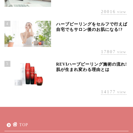
20016
view
4
ハーブピーリングをセルフで行えば
自宅でもサロン後のお肌になる!?
17807
view
5
REVIハーブピーリング施術の流れ!
肌が生まれ変わる理由とは
14177
view
TOP