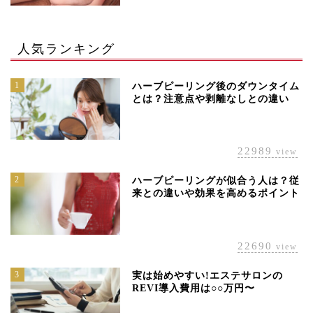
人気ランキング
1
ハーブピーリング後のダウンタイム
とは？注意点や剥離なしとの違い
22989
view
2
ハーブピーリングが似合う人は？従
来との違いや効果を高めるポイント
22690
view
3
実は始めやすい!エステサロンの
REVI導入費用は○○万円〜