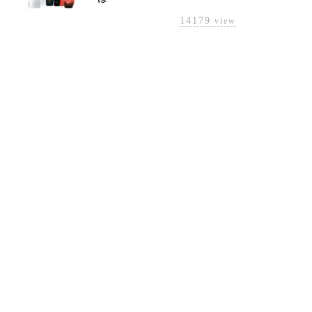
14179
view