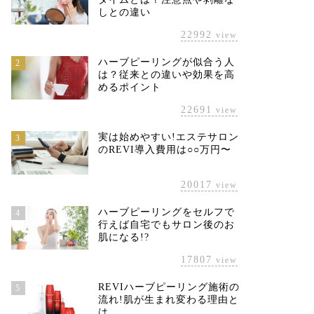
しとの違い
22992
view
ハーブピーリングが似合う人
2
は？従来との違いや効果を高
めるポイント
22691
view
実は始めやすい!エステサロン
3
のREVI導入費用は○○万円〜
20017
view
ハーブピーリングをセルフで
4
行えば自宅でもサロン後のお
肌になる!?
17807
view
REVIハーブピーリング施術の
5
流れ!肌が生まれ変わる理由と
は