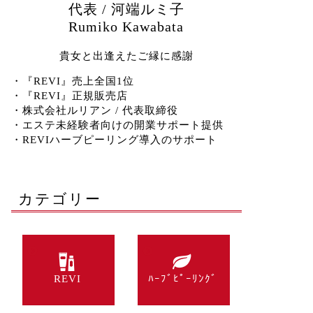
代表 / 河端ルミ子
Rumiko Kawabata
貴女と出逢えたご縁に感謝
・『REVI』売上全国1位
・『REVI』正規販売店
・株式会社ルリアン / 代表取締役
・エステ未経験者向けの開業サポート提供
・REVIハーブピーリング導入のサポート
カテゴリー
REVI
ﾊｰﾌﾞﾋﾟｰﾘﾝｸﾞ