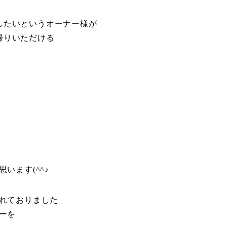
したいというオーナー様が
帰りいただける
います(^^♪
されておりました
ーを