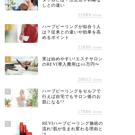
しとの違い
22989
view
ハーブピーリングが似合う人
2
EVIの効果・導入・費用・契約
ファスティング400シリーズ
は？従来との違いや効果を高
めるポイント
態など全情報まとめ
Enzyme Drink
22690
view
2021年11月15日
2023年11月18
実は始めやすい!エステサロン
3
のREVI導入費用は○○万円〜
20012
view
ハーブピーリングをセルフで
4
行えば自宅でもサロン後のお
肌になる!?
17806
view
REVIハーブピーリング施術の
5
流れ!肌が生まれ変わる理由と
は