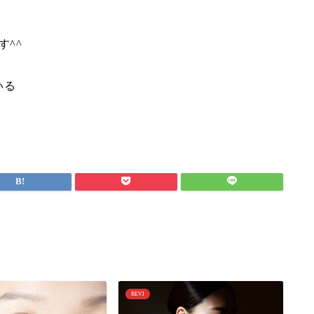
す^^
いる
REVI
R