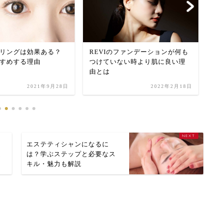
リングは効果ある？
REVIのファンデーションが何も
R
すめする理由
つけていない時より肌に良い理
形
由とは
2021年9月28日
2022年2月18日
ー
エステティシャンになるに
選
は？学ぶステップと必要なス
キル・魅力も解説