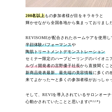
200名以上
もの参加者様が目をキラキラと
輝かせながら全国各地から集まっておりました
REVISOMEが配合されたホームケアを使用
半顔体験パフォーマンス
や
陶肌トリートメントデモンストレーション
セミナー限定のハーブピーリングのパイオニ
ルヴィ開発者の言野優子社長
から直接聞くこ
新商品発表最新、最先端の美容情報
に多くの
来てよかった〜と多くの参加者様がおっしゃ
そして、REVIを導入されているサロンオー
心動かされていたことと思います(*^^*)