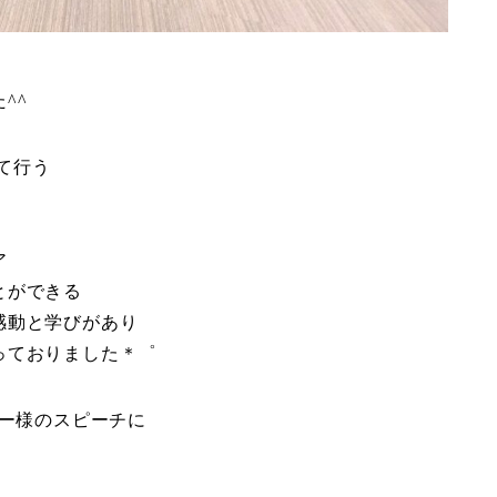
^^
して行う
ア
とができる
感動と学びがあり
っておりました＊゜
ナー様のスピーチに