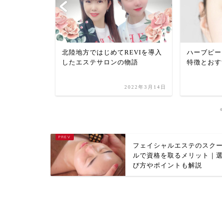
REVIイン
北陸地方ではじめてREVIを導入
ハーブピー
したエステサロンの物語
特徴とおす
024年11月22日
2022年3月14日
フェイシャルエステのスク
ルで資格を取るメリット｜
び方やポイントも解説