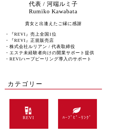
代表 / 河端ルミ子
Rumiko Kawabata
貴女と出逢えたご縁に感謝
・『REVI』売上全国1位
・『REVI』正規販売店
・株式会社ルリアン / 代表取締役
・エステ未経験者向けの開業サポート提供
・REVIハーブピーリング導入のサポート
カテゴリー
REVI
ﾊｰﾌﾞﾋﾟｰﾘﾝｸﾞ